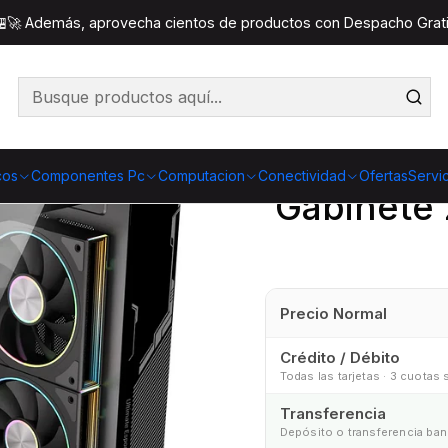
nentes Pc
Gabinetes
Gabinete ZERO MATX Black ARGB 6
 🏪🚀 Además, aprovecha cientos de productos con Despacho Gratis
Co
Cantidad
cos
Componentes Pc
Computacion
Conectividad
Ofertas
Servi
Gabinete
Precio Normal
Crédito / Débito
Todas las tarjetas · 3 cuotas 
Transferencia
Depósito o transferencia ban