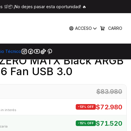
 Fan USB 3.0
 🛒📦 ¡No dejes pasar esta oportunidad! 🔥
COMPARTIR
ACCESO
CARRO
mprar Ahora
Agregar Al Carro
cio Técnico
|
 ZERO MATX Black ARGB
6 Fan USB 3.0
$83.980
$72.980
-13% OFF
sin interés
$71.520
-15% OFF
caria