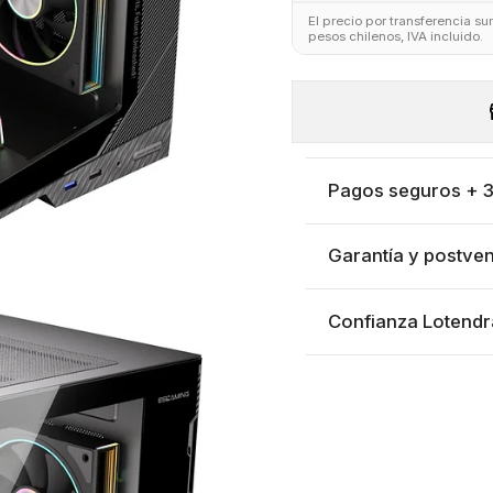
El precio por transferencia s
pesos chilenos, IVA incluido.
Pagos seguros + 3 
Garantía y postven
Confianza Lotendr