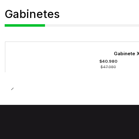
Gabinetes
-15%
Gabinete X
OFF
$40.980
$47.980