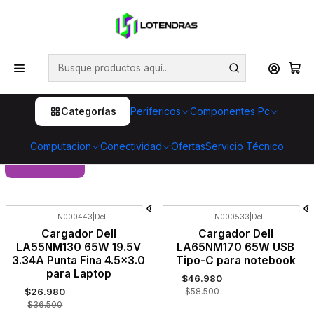
💥 ¡Compra HOY y retira GRATIS en tienda! 🏪🚀 Además,
aprovecha cientos de productos con Despacho Gratis 🛒📦
¡No dejes pasar esta oportunidad! 🔥
Inicio
Computacion
Notebooks
Cargadores Notebook
Cargadores Notebook
Categorías
Perifericos
Componentes Pc
Computacion
Conectividad
Ofertas
Servicio Técnico
Filtros
LTN000443
|
Dell
LTN000533
|
Dell
-26%
-20%
Cargador Dell
Cargador Dell
OFF
OFF
LA55NM130 65W 19.5V
LA65NM170 65W USB
3.34A Punta Fina 4.5x3.0
Tipo-C para notebook
para Laptop
$46.980
$26.980
$58.500
$36.500