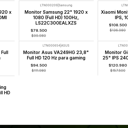
LTN000209
|
Samsung
LTN
-21%
-21%
1920 x
Monitor Samsung 22" 1920 x
Xiaomi Moni
OFF
OFF
DMI
1080 (Full HD) 100Hz,
IPS, 1
LS22C300EALXZS
$108.500
$78.500
$136.980
$99.980
LTN000654
|
ASUS
LTN00
-16%
-23%
Full
Monitor Asus VA249HG 23,8"
Monitor G
OFF
OFF
a
Full HD 120 Hz para gaming
25" IPS 24
$94.500
$120.980
$111.980
$157.500
ing
ll HD