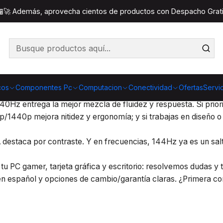
Inicio
Componentes Pc
Monitores
 🏪🚀 Además, aprovecha cientos de productos con Despacho Gratis
contenido, en Lotendras tienes una selección curada por expe
cos
Componentes Pc
Computacion
Conectividad
Ofertas
Servi
awide, además de resoluciones 1080p, 2K (1440p) y 4K y tas
Hz entrega la mejor mezcla de fluidez y respuesta. Si prior
p/1440p mejora nitidez y ergonomía; y si trabajas en diseño o
A destaca por contraste. Y en frecuencias, 144Hz ya es un sal
 tu PC gamer, tarjeta gráfica y escritorio: resolvemos dudas 
 español y opciones de cambio/garantía claras. ¿Primera co