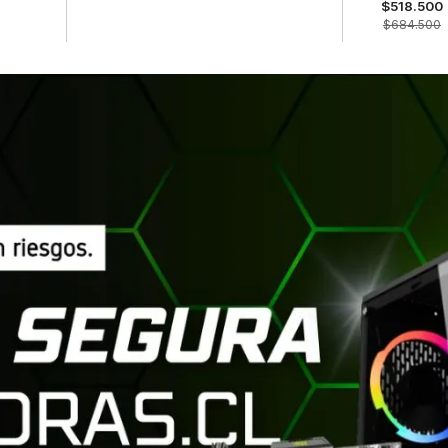
$518.500
$684.500