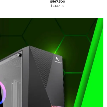
$567.500
$743.500