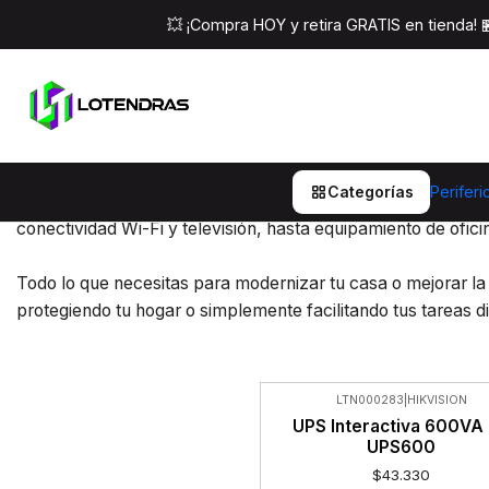
💥 ¡Compra HOY y retira GRATIS en tienda!
Empresas y Hogar
Empresas y Hogar: Tecnología y soluciones inteligentes para
Categorías
Periferi
En Lotendras reunimos lo mejor en innovación y funcionalid
conectividad Wi-Fi y televisión, hasta equipamiento de ofic
Todo lo que necesitas para modernizar tu casa o mejorar la
protegiendo tu hogar o simplemente facilitando tus tareas d
LTN000283
|
HIKVISION
UPS Interactiva 600VA
UPS600
$43.330