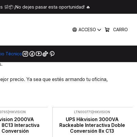
 🛒📦 ¡No dejes pasar esta oportunidad! 🔥
ACCESO
CARRO
cio Técnico
sde dispositivos de hogar inteligente, seguridad,
s.
ejor precio. Ya sea que estés armando tu oficina,
0765
|
HIKVISION
LTN000775
|
HIKVISION
-24%
vision 2000VA
UPS Hikvision 3000VA
OFF
 8C13 Interactiva
Rackeable Interactiva Doble
Nuevo
 Conversión
Conversión 8x C13