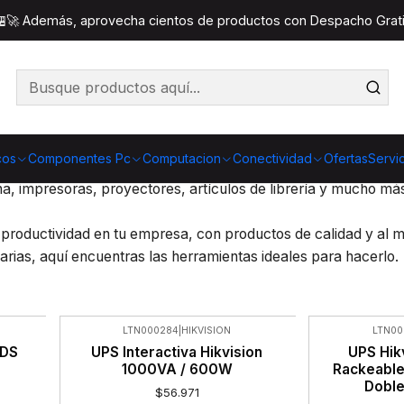
Inicio
Empresas y Hogar
 🏪🚀 Además, aprovecha cientos de productos con Despacho Gratis
 tu día a día
cos
Componentes Pc
Computacion
Conectividad
Ofertas
Servi
ad en nuestra nueva categoría Empresas y Hogar. Encuentra de
ina, impresoras, proyectores, artículos de librería y mucho má
 productividad en tu empresa, con productos de calidad y al m
iarias, aquí encuentras las herramientas ideales para hacerlo.
LTN000284
|
HIKVISION
LTN00
-24%
 DS
UPS Interactiva Hikvision
UPS Hik
OFF
1000VA / 600W
Rackeable
Nuevo
Doble
$56.971