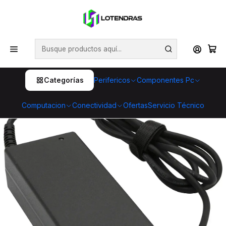
💥 ¡Compra HOY y retira GRATIS en tienda! 🏪🚀 Además,
aprovecha cientos de productos con Despacho Gratis 🛒📦
¡No dejes pasar esta oportunidad! 🔥
Inicio
Computacion
Notebooks
Cargadores Notebook
Cargador Dell LA55NM130 65W 19.5V 3.34A Punta Fina
4.5x3.0 para Laptop
Categorías
Perifericos
Componentes Pc
Computacion
Conectividad
Ofertas
Servicio Técnico