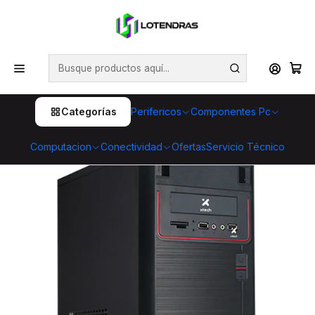
💥 ¡Compra HOY y retira GRATIS en tienda! 🏪🚀 Además,
aprovecha cientos de productos con Despacho Gratis 🛒📦
¡No dejes pasar esta oportunidad! 🔥
Inicio
Componentes Pc
Gabinetes
Gabinete Microtorre Micro-ATX con Fuente 600W
Incluida | Negro | Compacto para Oficina
Categorías
Perifericos
Componentes Pc
Computacion
Conectividad
Ofertas
Servicio Técnico