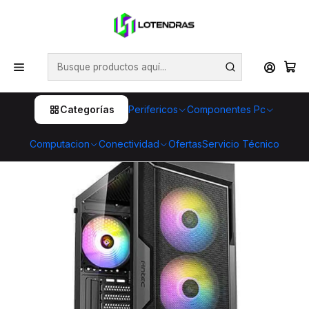
💥 ¡Compra HOY y retira GRATIS en tienda! 🏪🚀 Además,
aprovecha cientos de productos con Despacho Gratis 🛒📦
¡No dejes pasar esta oportunidad! 🔥
Inicio
Componentes Pc
Gabinetes
Gabinete Antec AX61 Elite ATX Negro | Vidrio Templado
| 4 Ventiladores ARGB Incluidos
Categorías
Perifericos
Componentes Pc
Computacion
Conectividad
Ofertas
Servicio Técnico