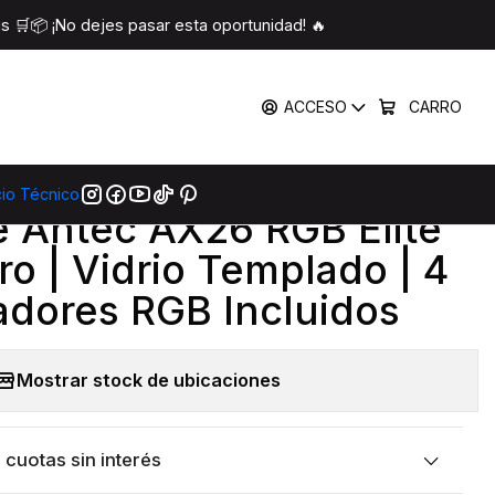
do | 4 Ventiladores RGB Incluidos
 🛒📦 ¡No dejes pasar esta oportunidad! 🔥
COMPARTIR
ACCESO
CARRO
mprar Ahora
Agregar Al Carro
cio Técnico
|
e Antec AX26 RGB Elite
o | Vidrio Templado | 4
adores RGB Incluidos
Mostrar stock de ubicaciones
cuotas sin interés