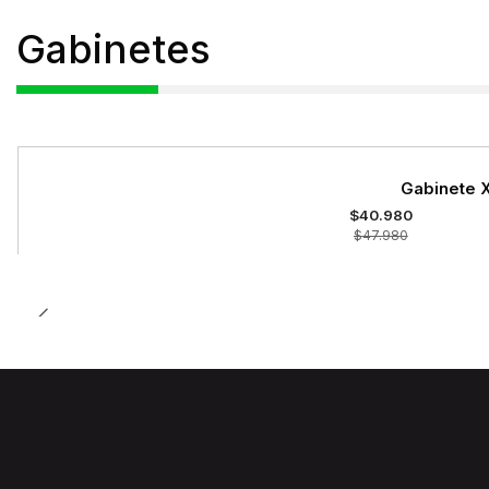
Gabinetes
-15%
Gabinete X
OFF
$40.980
$47.980