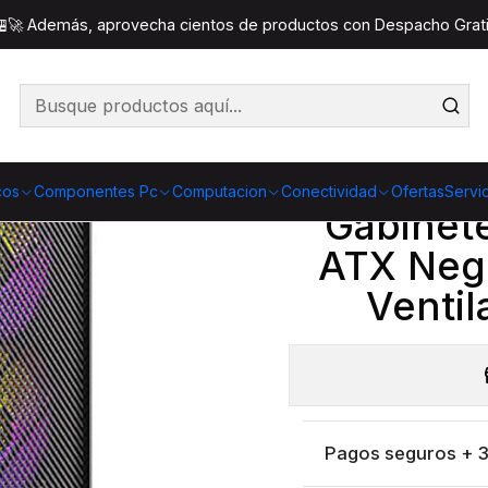
Gabinete Antec AX26 RGB Elite ATX Negro | Vidrio Templa
 🏪🚀 Además, aprovecha cientos de productos con Despacho Gratis
Co
Cantidad
cos
Componentes Pc
Computacion
Conectividad
Ofertas
Servi
Gabinet
ATX Negr
Ventil
Pagos seguros + 3 