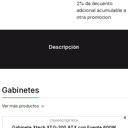
2% de decuento
adicional acumulable a
otra promocion
Descripción
Gabinetes
Ver más productos
LTN000073
|
XTECH
-15%
Gabinete Xtech XTQ-200 ATX con Fuente 600W