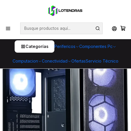
💥 ¡Compra HOY y retira GRATIS en tienda! 🏪🚀 Además,
aprovecha cientos de productos con Despacho Gratis 🛒📦
¡No dejes pasar esta oportunidad! 🔥
Inicio
Componentes Pc
Gabinetes
Gabinete ESGAMING Y03-BK Mid Tower Mesh 4 Fan
ARGB Vidrio Templado
Categorías
Perifericos
Componentes Pc
Computacion
Conectividad
Ofertas
Servicio Técnico