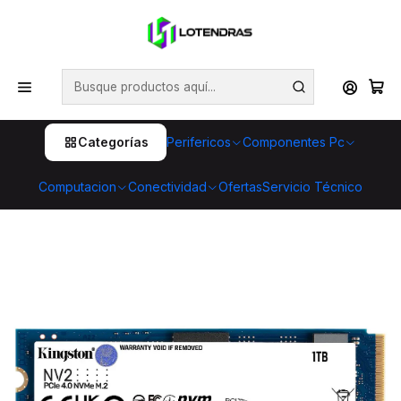
💥 ¡Compra HOY y retira GRATIS en tienda! 🏪🚀 Además,
aprovecha cientos de productos con Despacho Gratis 🛒📦
¡No dejes pasar esta oportunidad! 🔥
Inicio
Componentes Pc
Almacenamiento
SSD unidades de estado solido
Unidad de Estado Sólido Kingston NV3, 1TB NVMe, PCIe
4.0
Categorías
Perifericos
Componentes Pc
Computacion
Conectividad
Ofertas
Servicio Técnico