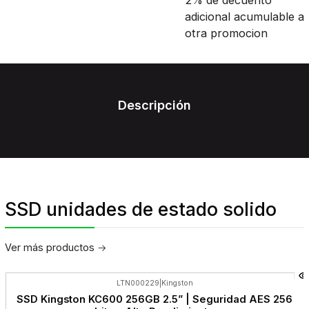
adicional acumulable a
otra promocion
Descripción
SSD unidades de estado solido
Ver más productos
LTN000229
|
Kingston
-24%
SSD Kingston KC600 256GB 2.5” | Seguridad AES 256
OFF