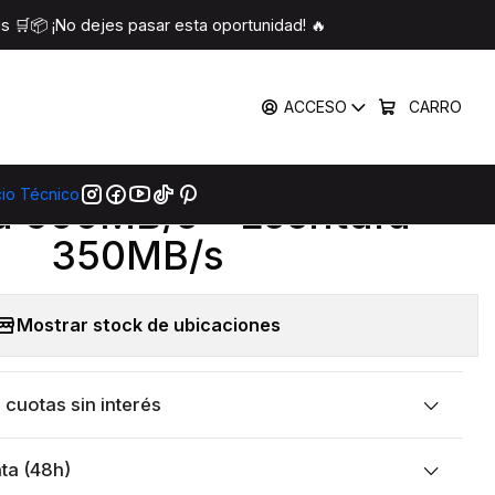
” | Lectura 500MB/s – Escritura 350MB/s
 🛒📦 ¡No dejes pasar esta oportunidad! 🔥
COMPARTIR
ACCESO
CARRO
|
ston A400 240GB 2.5” |
cio Técnico
a 500MB/s – Escritura
350MB/s
Mostrar stock de ubicaciones
cuotas sin interés
ta (48h)