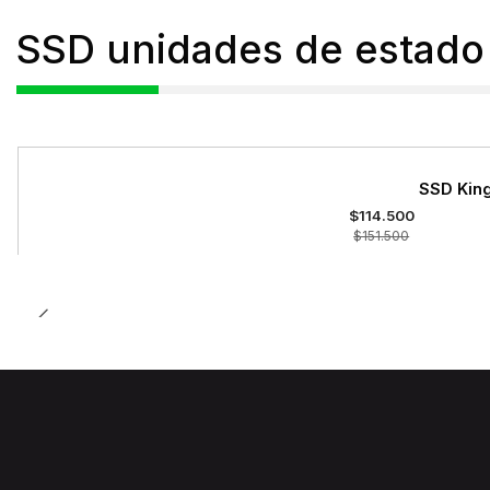
SSD unidades de estado 
-24%
SSD King
OFF
$114.500
$151.500