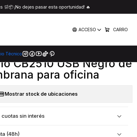
membrana para oficina
 🛒📦 ¡No dejes pasar esta oportunidad! 🔥
COMPARTIR
ACCESO
CARRO
mprar Ahora
Agregar Al Carro
cio Técnico
|
lio CB2510 USB Negro de
brana para oficina
Mostrar stock de ubicaciones
cuotas sin interés
ta (48h)