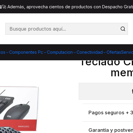
bos Teclado y Mouse
Teclado Clio CB2510 USB Negro de 
 🏪🚀 Además, aprovecha cientos de productos con Despacho Gratis
Co
Cantidad
cos
Componentes Pc
Computacion
Conectividad
Ofertas
Servi
Teclado C
mem
Pagos seguros + 3 
Garantía y postven