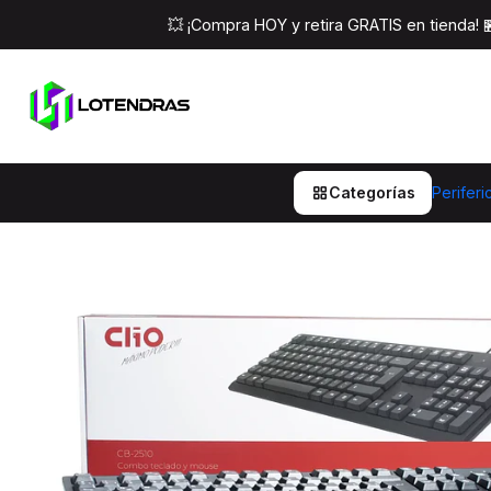
Inicio
Perifericos
Com
💥 ¡Compra HOY y retira GRATIS en tienda!
Categorías
Periferi