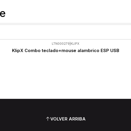
e
LTN000279
|
KLIPX
KlipX Combo teclado+mouse alambrico ESP USB
VOLVER ARRIBA