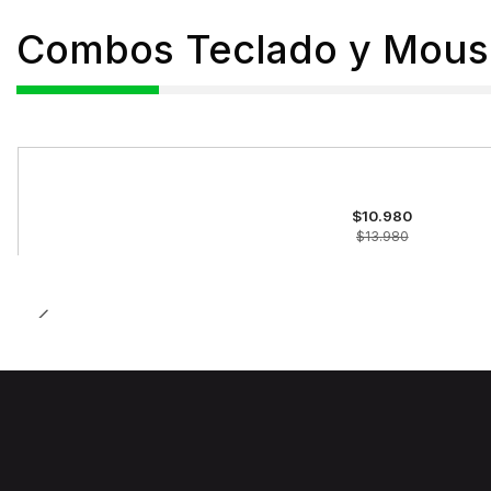
Combos Teclado y Mous
-21%
OFF
$10.980
$13.980