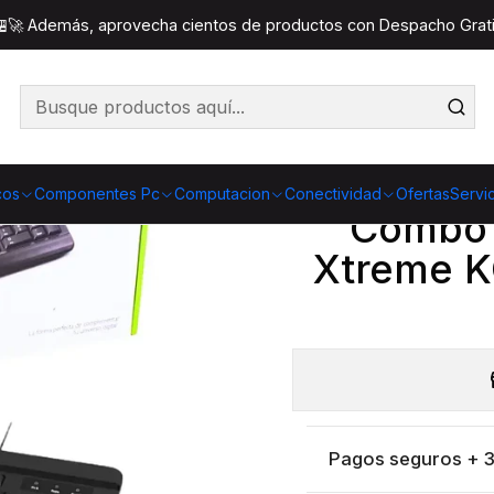
clado y Mouse
Combo Teclado y Mouse Klip Xtreme KCK-
 🏪🚀 Además, aprovecha cientos de productos con Despacho Gratis
Co
Cantidad
cos
Componentes Pc
Computacion
Conectividad
Ofertas
Servi
Combo 
Xtreme K
Pagos seguros + 3 