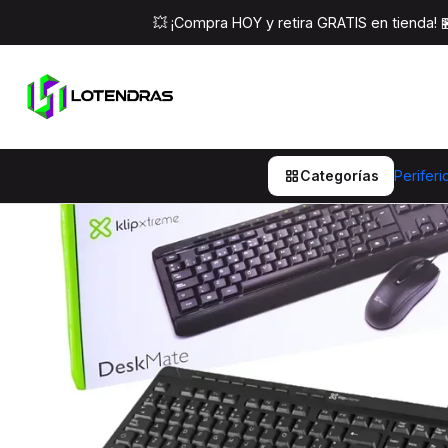
Inicio
Perifericos
Combos Te
💥 ¡Compra HOY y retira GRATIS en tienda!
Categorías
Periferi