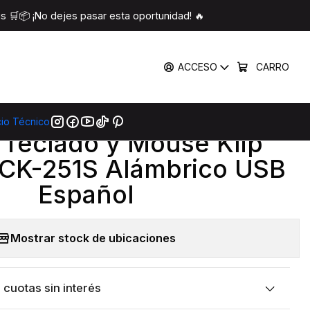
251S Alámbrico USB Español
 🛒📦 ¡No dejes pasar esta oportunidad! 🔥
COMPARTIR
ACCESO
CARRO
mprar Ahora
Agregar Al Carro
cio Técnico
|
Teclado y Mouse Klip
CK-251S Alámbrico USB
Español
Mostrar stock de ubicaciones
cuotas sin interés