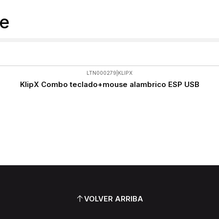
e
LTN000279
|
KLIPX
KlipX Combo teclado+mouse alambrico ESP USB
VOLVER ARRIBA