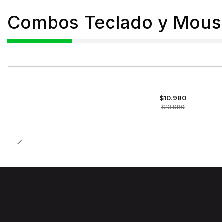
Combos Teclado y Mous
-21%
OFF
$10.980
$13.980