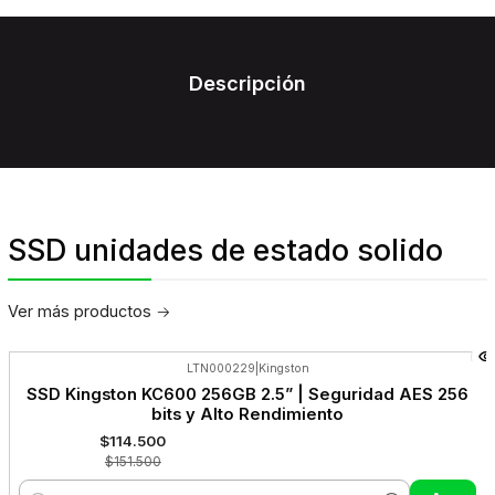
Descripción
SSD unidades de estado solido
Ver más productos
LTN000229
|
Kingston
-24%
SSD Kingston KC600 256GB 2.5” | Seguridad AES 256
OFF
bits y Alto Rendimiento
$114.500
$151.500