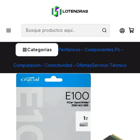
💥 ¡Compra HOY y retira GRATIS en tienda! 🏪🚀 Además,
aprovecha cientos de productos con Despacho Gratis 🛒📦
¡No dejes pasar esta oportunidad! 🔥
Inicio
Componentes Pc
Almacenamiento
SSD unidades de estado solido
SSD Crucial E100 480GB NVMe M.2 2280 PCIe Gen 4.0
Categorías
Perifericos
Componentes Pc
Computacion
Conectividad
Ofertas
Servicio Técnico