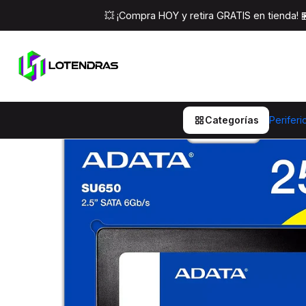
Inicio
Componentes Pc
Almac
💥 ¡Compra HOY y retira GRATIS en tienda!
Categorías
Periferi