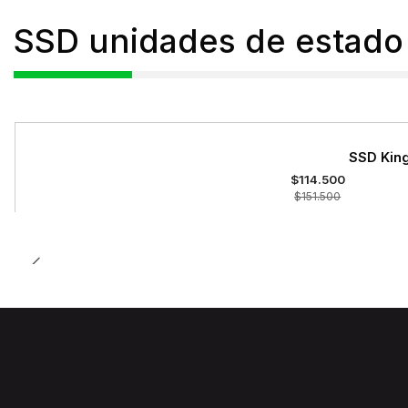
SSD unidades de estado 
-24%
SSD King
OFF
$114.500
$151.500