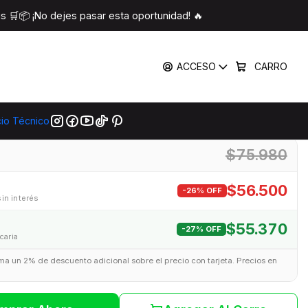
te SU650 256 GB 2.5" SATA III
 🛒📦 ¡No dejes pasar esta oportunidad! 🔥
 Ultimate SU650 256 GB
ACCESO
CARRO
2.5" SATA III
|
cio Técnico
$75.980
$56.500
-26% OFF
sin interés
$55.370
-27% OFF
caria
uma un 2% de descuento adicional sobre el precio con tarjeta. Precios en