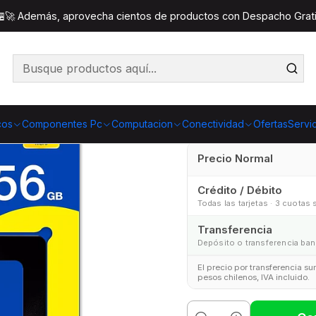
enamiento
SSD unidades de estado solido
SSD Adata Ultima
 🏪🚀 Además, aprovecha cientos de productos con Despacho Gratis
SSD Adata
cos
Componentes Pc
Computacion
Conectividad
Ofertas
Servi
Precio Normal
Crédito / Débito
Todas las tarjetas · 3 cuotas 
Transferencia
Depósito o transferencia ban
El precio por transferencia s
pesos chilenos, IVA incluido.