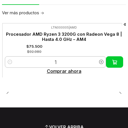
Ver más productos
LTN000005
|
AMD
-19%
Procesador AMD Ryzen 3 3200G con Radeon Vega 8 |
OFF
Hasta 4.0 GHz – AM4
$75.500
$92.980
Cantidad
Comprar ahora
VOLVER ARRIBA