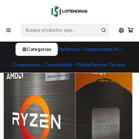
💥 ¡Compra HOY y retira GRATIS en tienda! 🏪🚀 Además,
aprovecha cientos de productos con Despacho Gratis 🛒📦
¡No dejes pasar esta oportunidad! 🔥
Inicio
Componentes Pc
Procesadores
AMD
Procesador AMD Ryzen 5 5600GT 6 núcleos 12 hilos
AM4
Categorías
Perifericos
Componentes Pc
Computacion
Conectividad
Ofertas
Servicio Técnico