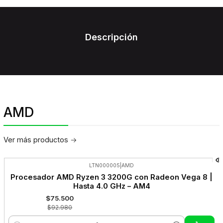
Descripción
AMD
Ver más productos
LTN000005
|
AMD
-19%
Procesador AMD Ryzen 3 3200G con Radeon Vega 8 |
OFF
Hasta 4.0 GHz – AM4
$75.500
$92.980