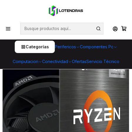
💥 ¡Compra HOY y retira GRATIS en tienda! 🏪🚀 Además,
aprovecha cientos de productos con Despacho Gratis 🛒📦
¡No dejes pasar esta oportunidad! 🔥
Inicio
Componentes Pc
Procesadores
AMD
Procesador AMD Ryzen 7 5700G 8 núcleos 3.8GHz AM4
con cooler
Categorías
Perifericos
Componentes Pc
Computacion
Conectividad
Ofertas
Servicio Técnico