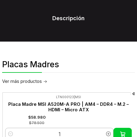
Descripción
Placas Madres
Ver más productos
LTN000123
|
MSI
-25%
Placa Madre MSI A520M-A PRO | AM4 – DDR4 – M.2 –
OFF
HDMI – Micro ATX
$58.980
$78.500