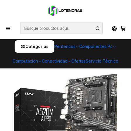
💥 ¡Compra HOY y retira GRATIS en tienda! 🏪🚀 Además,
aprovecha cientos de productos con Despacho Gratis 🛒📦
¡No dejes pasar esta oportunidad! 🔥
Inicio
Componentes Pc
Placas Madres
Placa Madre MSI A520M-A PRO AM4 A520 Micro-ATX
Categorías
Perifericos
Componentes Pc
Computacion
Conectividad
Ofertas
Servicio Técnico