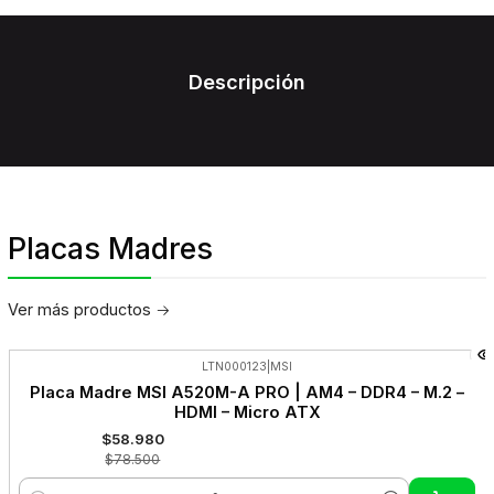
Descripción
Placas Madres
Ver más productos
LTN000123
|
MSI
-25%
Placa Madre MSI A520M-A PRO | AM4 – DDR4 – M.2 –
OFF
HDMI – Micro ATX
$58.980
$78.500