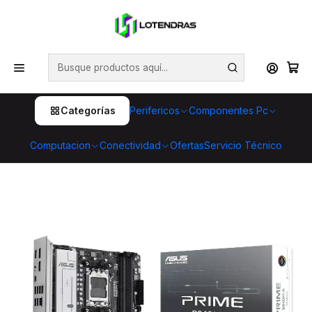
💥 ¡Compra HOY y retira GRATIS en tienda! 🏪🚀 Además,
aprovecha cientos de productos con Despacho Gratis 🛒📦
¡No dejes pasar esta oportunidad! 🔥
Inicio
Componentes Pc
Placas Madres
Placa Madre ASUS PRIME B840M-A WIFI AM5 B840
DDR5 Wi‑Fi 6E
Categorías
Perifericos
Componentes Pc
Computacion
Conectividad
Ofertas
Servicio Técnico