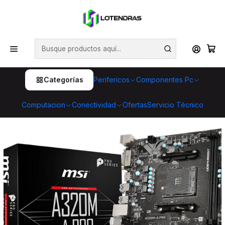
💥 ¡Compra HOY y retira GRATIS en tienda! 🏪🚀 Además,
aprovecha cientos de productos con Despacho Gratis 🛒📦
¡No dejes pasar esta oportunidad! 🔥
Inicio
Componentes Pc
Placas Madres
Placa Madre MSI A320M-A Pro, Socket AM4, micro ATX,
Core Boost y DDR4 Boost
Categorías
Perifericos
Componentes Pc
Computacion
Conectividad
Ofertas
Servicio Técnico