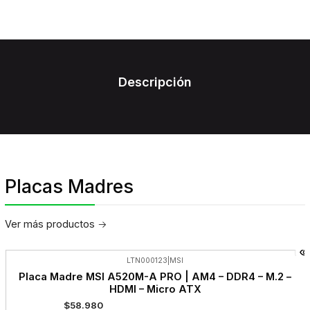
Descripción
Placas Madres
Ver más productos
LTN000123
|
MSI
-25%
Placa Madre MSI A520M-A PRO | AM4 – DDR4 – M.2 –
OFF
HDMI – Micro ATX
$58.980