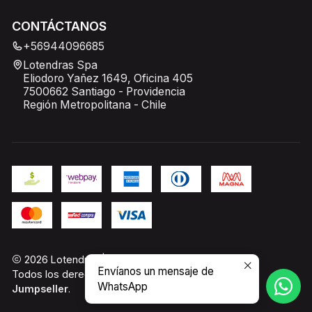
CONTÁCTANOS
+56944096685
Lotendras Spa
Eliodoro Yañez 1649, Oficina 405
7500662 Santiago - Providencia
Región Metropolitana - Chile
2026 Lotendras | PC Gamer Chile.
Envíanos un mensaje de
Todos los derechos reservados.
Desarrollado por
WhatsApp
Jumpseller
.