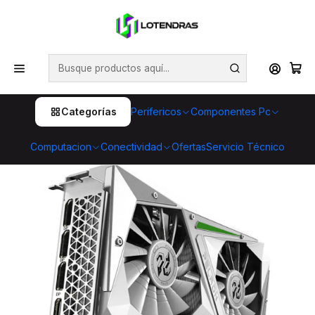
💥 ¡Compra HOY y retira GRATIS en tienda! 🏪🚀 Además,
aprovecha cientos de productos con Despacho Gratis 🛒📦
¡No dejes pasar esta oportunidad! 🔥
Inicio
Componentes Pc
Tarjetas de Video
Tarjeta de Video Nvidia GeForce Rtx 3060 12gb
Categorías
Perifericos
Componentes Pc
Computacion
Conectividad
Ofertas
Servicio Técnico