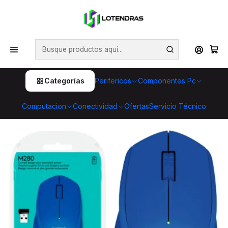
💥 ¡Compra HOY y retira GRATIS en tienda! 🏪🚀 Además,
aprovecha cientos de productos con Despacho Gratis 🛒📦
¡No dejes pasar esta oportunidad! 🔥
Inicio
Perifericos
Mouse
Mouse Logitech M280 Azul Inalámbrico 2.4 GHz y
sensor óptico
Categorías
Perifericos
Componentes Pc
Computacion
Conectividad
Ofertas
Servicio Técnico