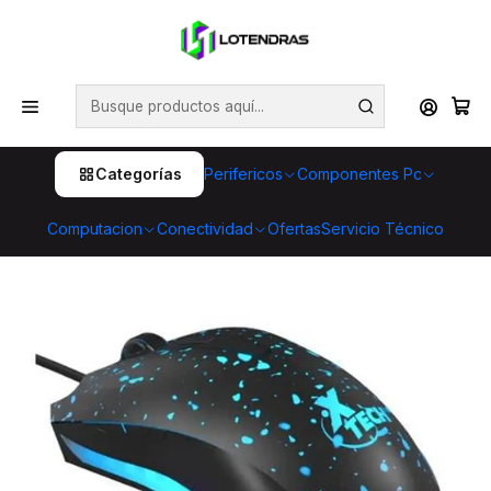
💥 ¡Compra HOY y retira GRATIS en tienda! 🏪🚀 Además,
aprovecha cientos de productos con Despacho Gratis 🛒📦
¡No dejes pasar esta oportunidad! 🔥
Inicio
Perifericos
Mouse
Mouse Gamer Xtech 3600 DPI USB – Mouse Gaming
Económico de 6 Botones
Categorías
Perifericos
Componentes Pc
Computacion
Conectividad
Ofertas
Servicio Técnico