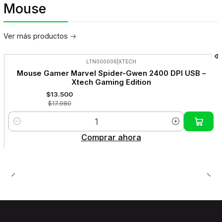
Mouse
Ver más productos
LTN000006
|
XTECH
-25%
Mouse Gamer Marvel Spider-Gwen 2400 DPI USB –
OFF
Xtech Gaming Edition
$13.500
$17.980
Cantidad
Comprar ahora