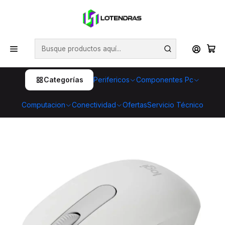
💥 ¡Compra HOY y retira GRATIS en tienda! 🏪🚀 Además,
aprovecha cientos de productos con Despacho Gratis 🛒📦
¡No dejes pasar esta oportunidad! 🔥
Inicio
Perifericos
Mouse
Mouse Logitech M196 Blanco Bluetooth BLE para oficina
Categorías
Perifericos
Componentes Pc
Computacion
Conectividad
Ofertas
Servicio Técnico