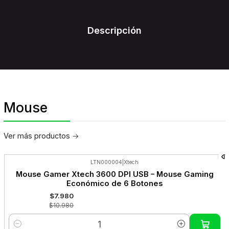
Descripción
Mouse
Ver más productos
LTN000004
|
Xtech
-27%
Mouse Gamer Xtech 3600 DPI USB – Mouse Gaming
OFF
Económico de 6 Botones
$7.980
$10.980