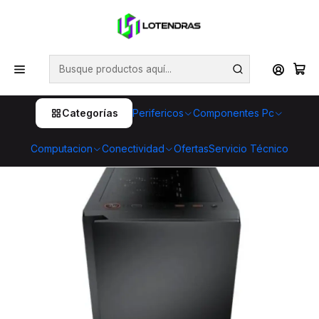
💥 ¡Compra HOY y retira GRATIS en tienda! 🏪🚀 Además,
aprovecha cientos de productos con Despacho Gratis 🛒📦
¡No dejes pasar esta oportunidad! 🔥
Inicio
Componentes Pc
Gabinetes
Gabinete Cougar Purity Black Micro-ATX con panel
lateral de vidrio templado
Categorías
Perifericos
Componentes Pc
Computacion
Conectividad
Ofertas
Servicio Técnico