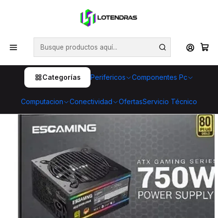
💥 ¡Compra HOY y retira GRATIS en tienda! 🏪🚀 Además,
aprovecha cientos de productos con Despacho Gratis 🛒📦
¡No dejes pasar esta oportunidad! 🔥
Inicio
Componentes Pc
Fuentes de poder
Fuente de Poder ESGAMING 750W 80 Plus Gold No
modular RGB
Categorías
Perifericos
Componentes Pc
Computacion
Conectividad
Ofertas
Servicio Técnico