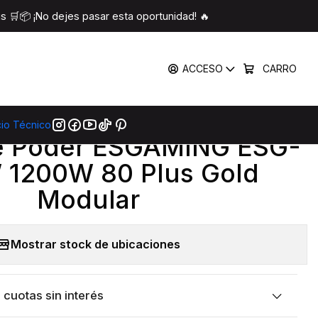
00W 80 Plus Gold Modular
 🛒📦 ¡No dejes pasar esta oportunidad! 🔥
COMPARTIR
ACCESO
CARRO
mprar Ahora
Agregar Al Carro
cio Técnico
|
e Poder ESGAMING ESG-
 1200W 80 Plus Gold
Modular
Mostrar stock de ubicaciones
cuotas sin interés