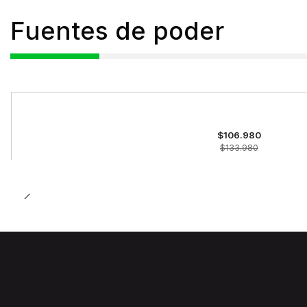
Fuentes de poder
-20%
OFF
$106.980
$133.980