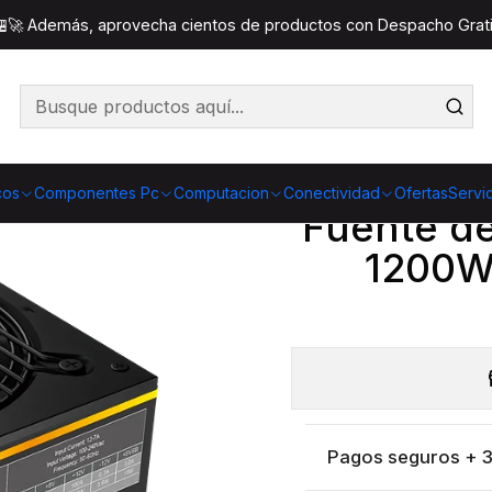
entes de poder
Fuente de Poder ESGAMING ESG-1200W 12
 🏪🚀 Además, aprovecha cientos de productos con Despacho Gratis
Co
Cantidad
cos
Componentes Pc
Computacion
Conectividad
Ofertas
Servi
Fuente d
1200W
Pagos seguros + 3 