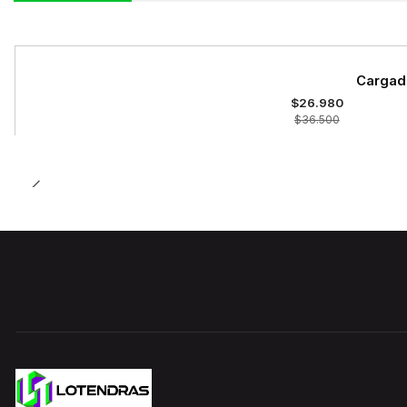
-26%
Cargado
OFF
$26.980
$36.500