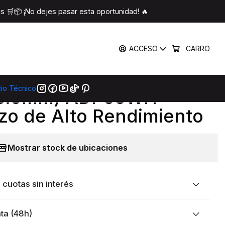
ADP65WH – Reemplazo de Alto Rendimiento
 🛒📦 ¡No dejes pasar esta oportunidad! 🔥
COMPARTIR
ACCESO
CARRO
|
 ASUS 65W 3.42A (Punta
cio Técnico
3.0mm) ADP65WH –
o de Alto Rendimiento
Mostrar stock de ubicaciones
cuotas sin interés
ta (48h)