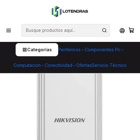
💥 ¡Compra HOY y retira GRATIS en tienda! 🏪🚀 Además,
aprovecha cientos de productos con Despacho Gratis 🛒📦
¡No dejes pasar esta oportunidad! 🔥
Inicio
Conectividad
Redes inalámbricas
Bridge Inalámbrico Hikvision DS-3WF02C-5AC/O Gigabit
12 dBi
Categorías
Perifericos
Componentes Pc
Computacion
Conectividad
Ofertas
Servicio Técnico