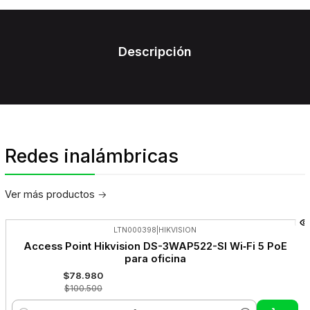
Descripción
Redes inalámbricas
Ver más productos
LTN000398
|
HIKVISION
-21%
Access Point Hikvision DS-3WAP522-SI Wi‑Fi 5 PoE
OFF
para oficina
$78.980
$100.500