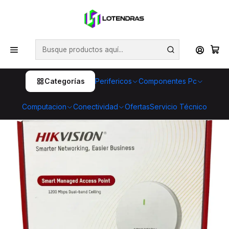
💥 ¡Compra HOY y retira GRATIS en tienda! 🏪🚀 Además,
aprovecha cientos de productos con Despacho Gratis 🛒📦
¡No dejes pasar esta oportunidad! 🔥
Inicio
Conectividad
Redes inalámbricas
Access Point Hikvision DS-3WAP522-SI Wi‑Fi 5 PoE para
oficina
Categorías
Perifericos
Componentes Pc
Computacion
Conectividad
Ofertas
Servicio Técnico