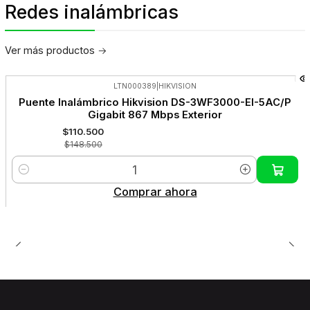
Redes inalámbricas
Ver más productos
LTN000389
|
HIKVISION
-26%
Puente Inalámbrico Hikvision DS-3WF3000-EI-5AC/P
OFF
Gigabit 867 Mbps Exterior
$110.500
$148.500
Cantidad
Comprar ahora