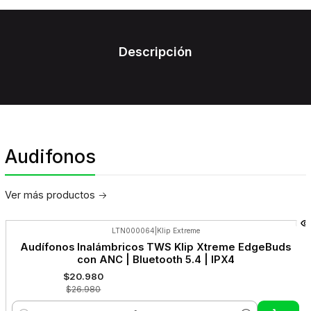
Descripción
Audifonos
Ver más productos
LTN000064
|
Klip Extreme
-22%
Audífonos Inalámbricos TWS Klip Xtreme EdgeBuds
OFF
con ANC | Bluetooth 5.4 | IPX4
$20.980
$26.980