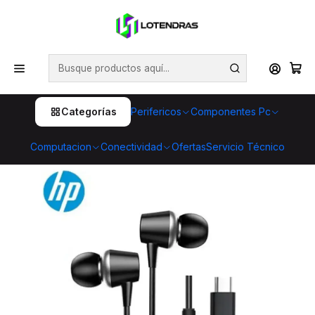
💥 ¡Compra HOY y retira GRATIS en tienda! 🏪🚀 Además,
aprovecha cientos de productos con Despacho Gratis 🛒📦
¡No dejes pasar esta oportunidad! 🔥
Inicio
Perifericos
Audifonos
Audífonos HP DHE-7000C USB-C In-Ear con micrófono
integrado
Categorías
Perifericos
Componentes Pc
Computacion
Conectividad
Ofertas
Servicio Técnico