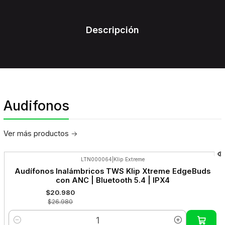
Descripción
Audifonos
Ver más productos
LTN000064
|
Klip Extreme
-22%
Audífonos Inalámbricos TWS Klip Xtreme EdgeBuds
OFF
con ANC | Bluetooth 5.4 | IPX4
$20.980
$26.980