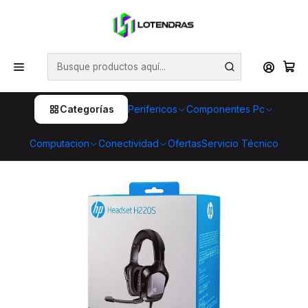
💥 ¡Compra HOY y retira GRATIS en tienda! 🏪🚀 Además,
aprovecha cientos de productos con Despacho Gratis 🛒📦
¡No dejes pasar esta oportunidad! 🔥
Inicio
Perifericos
Audifonos
Audífonos Gamer HP H220S On-Ear 3.5mm alámbricos
Categorías
Perifericos
Componentes Pc
Computacion
Conectividad
Ofertas
Servicio Técnico