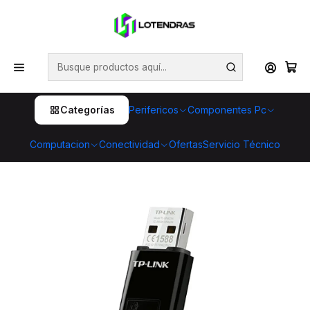
💥 ¡Compra HOY y retira GRATIS en tienda! 🏪🚀 Además,
aprovecha cientos de productos con Despacho Gratis 🛒📦
¡No dejes pasar esta oportunidad! 🔥
Inicio
Componentes Pc
Cables y Adaptadores
Adaptador USB WiFi TP-Link TL-WN823N 300 Mbps 2.4
GHz Mini USB
Categorías
Perifericos
Componentes Pc
Computacion
Conectividad
Ofertas
Servicio Técnico