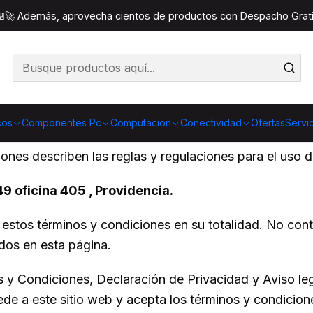
Inicio
Términos y Condiciones
 🏪🚀 Además, aprovecha cientos de productos con Despacho Gratis
cos
Componentes Pc
Computacion
Conectividad
Ofertas
Servi
ones describen las reglas y regulaciones para el uso d
9 oficina 405 , Providencia.
estos términos y condiciones en su totalidad. No conti
dos en esta página.
s y Condiciones, Declaración de Privacidad y Aviso le
ede a este sitio web y acepta los términos y condicio