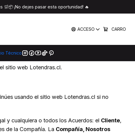
 🛒📦 ¡No dejes pasar esta oportunidad! 🔥
ACCESO
CARRO
cio Técnico
el sitio web Lotendras.cl.
núes usando el sitio web Lotendras.cl si no
gal y cualquiera o todos los Acuerdos: el
Cliente
,
nes de la Compañía. La
Compañía, Nosotros