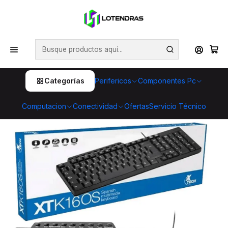
💥 ¡Compra HOY y retira GRATIS en tienda! 🏪🚀 Además,
aprovecha cientos de productos con Despacho Gratis 🛒📦
¡No dejes pasar esta oportunidad! 🔥
Inicio
Perifericos
Teclados
Teclado Xtech XTK-160S Español Multimedia USB 2.0
Categorías
Perifericos
Componentes Pc
Computacion
Conectividad
Ofertas
Servicio Técnico