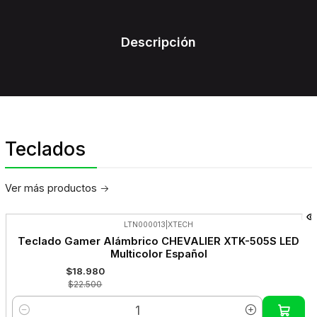
Descripción
Teclados
Ver más productos
LTN000013
|
XTECH
-16%
Teclado Gamer Alámbrico CHEVALIER XTK-505S LED
OFF
Multicolor Español
$18.980
$22.500