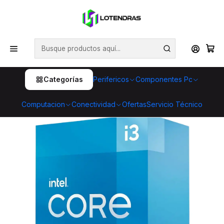
💥 ¡Compra HOY y retira GRATIS en tienda! 🏪🚀 Además,
aprovecha cientos de productos con Despacho Gratis 🛒📦
¡No dejes pasar esta oportunidad! 🔥
Inicio
Componentes Pc
Procesadores
Intel
Procesador Intel Core i3-10105, 3.70GHz 6MB, LGA1200
Categorías
Perifericos
Componentes Pc
Computacion
Conectividad
Ofertas
Servicio Técnico