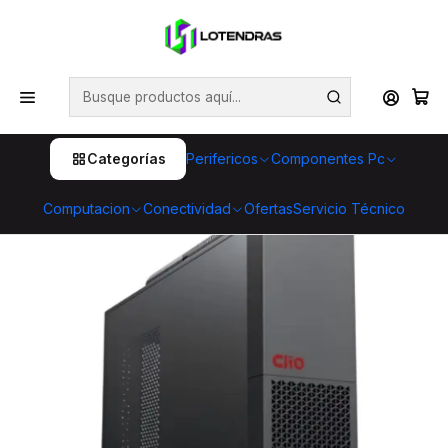
💥 ¡Compra HOY y retira GRATIS en tienda! 🏪🚀 Además,
aprovecha cientos de productos con Despacho Gratis 🛒📦
¡No dejes pasar esta oportunidad! 🔥
Inicio
Computacion
Pc Hogar y Oficina
PC Slim Intel i5-12400 / 16GB RAM / SSD 256GB / WiFi
Categorías
Perifericos
Componentes Pc
Computacion
Conectividad
Ofertas
Servicio Técnico