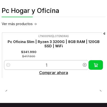
Pc Hogar y Oficina
Ver más productos
LTN000165
|
LOTENDRAS
-18%
Pc Oficina Slim | Ryzen 3 3200G | 8GB RAM | 120GB
OFF
SSD | WiFi
$341.990
$417.500
Cantidad
Comprar ahora