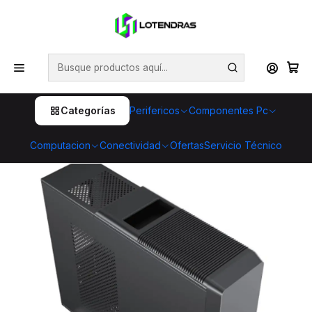
💥 ¡Compra HOY y retira GRATIS en tienda! 🏪🚀 Además,
aprovecha cientos de productos con Despacho Gratis 🛒📦
¡No dejes pasar esta oportunidad! 🔥
Inicio
Computacion
Pc Hogar y Oficina
PC Hogar, Oficina y Empresas Slim | AMD Ryzen 7
5700G | 16GB RAM | 1TB SSD | WiFi | Windows 11 Pro
Categorías
Perifericos
Componentes Pc
Computacion
Conectividad
Ofertas
Servicio Técnico