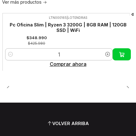
Ver más productos
LTN000165
|
LOTENDRAS
-18%
Pc Oficina Slim | Ryzen 3 3200G | 8GB RAM | 120GB
OFF
SSD | WiFi
$348.990
$425.980
Cantidad
Comprar ahora
VOLVER ARRIBA