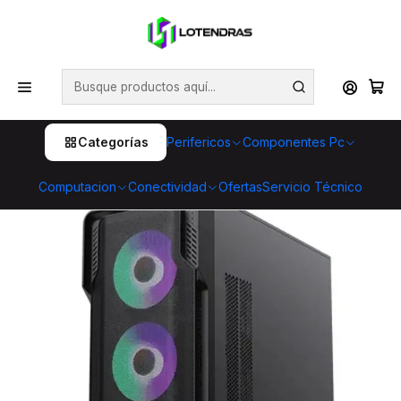
💥 ¡Compra HOY y retira GRATIS en tienda! 🏪🚀 Además,
aprovecha cientos de productos con Despacho Gratis 🛒📦
¡No dejes pasar esta oportunidad! 🔥
Inicio
Computacion
Pc Gamer
PC Gamer | Ryzen 7 5700X | RTX 3050 6GB | 16GB RAM
| 512GB SSD | Windows 11
Categorías
Perifericos
Componentes Pc
Computacion
Conectividad
Ofertas
Servicio Técnico