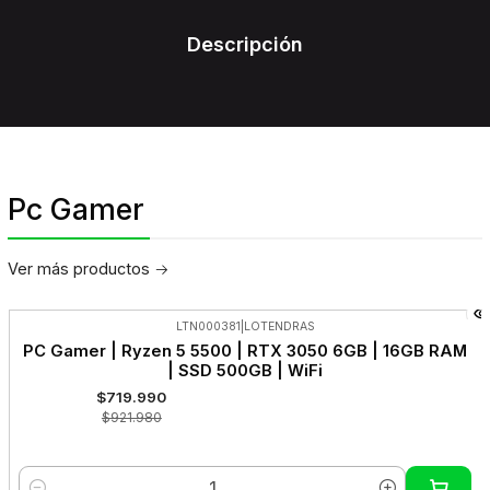
Descripción
Pc Gamer
Ver más productos
LTN000381
|
LOTENDRAS
-22%
PC Gamer | Ryzen 5 5500 | RTX 3050 6GB | 16GB RAM
OFF
| SSD 500GB | WiFi
$719.990
$921.980