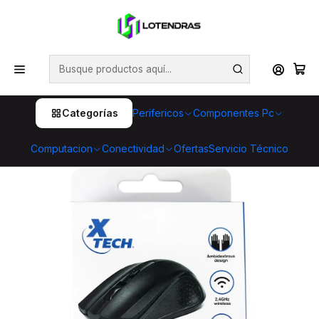
💥 ¡Compra HOY y retira GRATIS en tienda! 🏪🚀 Además,
aprovecha cientos de productos con Despacho Gratis 🛒📦
¡No dejes pasar esta oportunidad! 🔥
Inicio
Perifericos
Mouse
Mouse Xtech XTM-310BK Inalámbrico 2.4 GHz Óptico
ambidiestro
Categorías
Perifericos
Componentes Pc
Computacion
Conectividad
Ofertas
Servicio Técnico