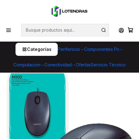
💥 ¡Compra HOY y retira GRATIS en tienda! 🏪🚀 Además,
aprovecha cientos de productos con Despacho Gratis 🛒📦
¡No dejes pasar esta oportunidad! 🔥
Inicio
Perifericos
Mouse
Mouse Logitech M100 Negro Óptico USB-A 1000 DPI
Categorías
Perifericos
Componentes Pc
Computacion
Conectividad
Ofertas
Servicio Técnico