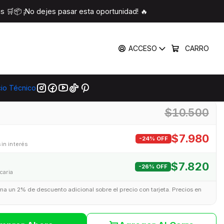
nes para Oficina
 🛒📦 ¡No dejes pasar esta oportunidad! 🔥
Klip Xtreme Nano USB
ACCESO
CARRO
o 6 Botones para Oficina
|
cio Técnico
$10.500
$7.980
-24% OFF
sin interés
$7.820
-26% OFF
caria
uma un 2% de descuento adicional sobre el precio con tarjeta. Precios en