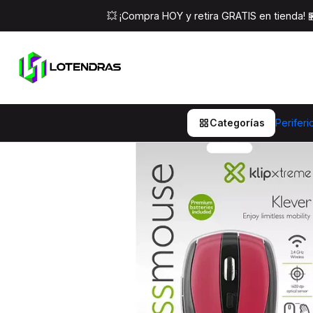
Inicio
Periferico
💥 ¡Compra HOY y retira GRATIS en tienda!
Categorías
Periferi