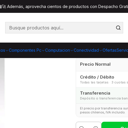
s
Mouse
Mouse Klip Xtreme Nano USB Inalámbrico 6 Boto
 🏪🚀 Además, aprovecha cientos de productos con Despacho Gratis
Mouse 
Inalámbric
cos
Componentes Pc
Computacion
Conectividad
Ofertas
Servi
Precio Normal
Crédito / Débito
Todas las tarjetas · 3 cuotas 
Transferencia
Depósito o transferencia ban
El precio por transferencia s
pesos chilenos, IVA incluido.