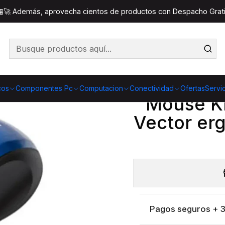
ouse
Mouse Klip Xtreme KMW-330BL Vector ergonómico 
 🏪🚀 Además, aprovecha cientos de productos con Despacho Gratis
Co
Cantidad
cos
Componentes Pc
Computacion
Conectividad
Ofertas
Servi
Mouse K
Vector er
Pagos seguros + 3 