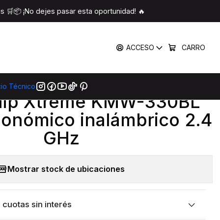
inalámbrico 2.4 GHz
 🛒📦 ¡No dejes pasar esta oportunidad! 🔥
COMPARTIR
ACCESO
CARRO
mprar Ahora
Agregar Al Carro
cio Técnico
|
lip Xtreme KMW-330BL
gonómico inalámbrico 2.4
GHz
Mostrar stock de ubicaciones
cuotas sin interés