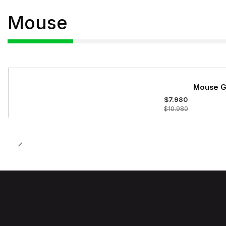
Mouse
-27%
Mouse G
OFF
$7.980
$10.980