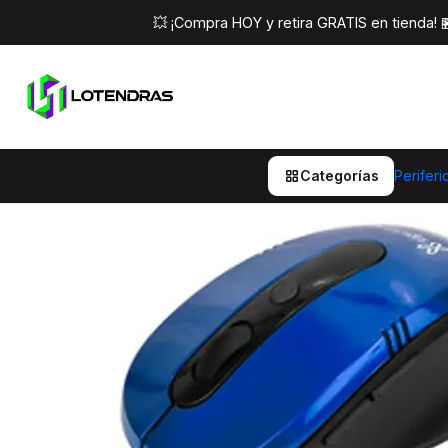
Inicio
Perifericos
M
💥 ¡Compra HOY y retira GRATIS en tienda!
Categorías
Periferi