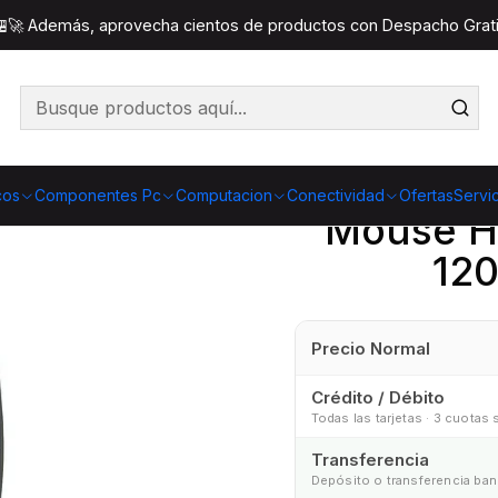
fericos
Mouse
Mouse HP 125 Alámbrico Óptico 1200 DPI p
 🏪🚀 Además, aprovecha cientos de productos con Despacho Gratis
Co
Cantidad
cos
Componentes Pc
Computacion
Conectividad
Ofertas
Servi
Mouse HP
120
Precio Normal
Crédito / Débito
Todas las tarjetas · 3 cuotas 
Transferencia
Depósito o transferencia ban