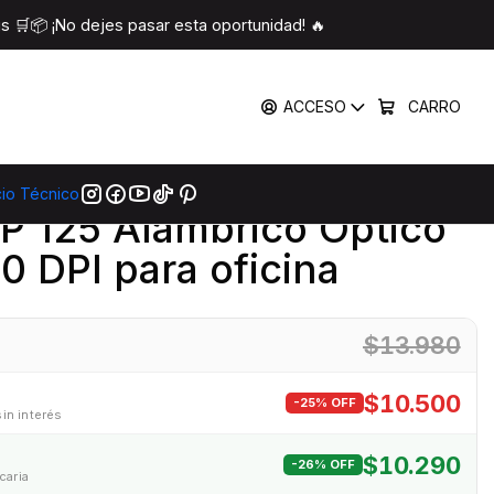
ara oficina
 🛒📦 ¡No dejes pasar esta oportunidad! 🔥
COMPARTIR
ACCESO
CARRO
mprar Ahora
Agregar Al Carro
cio Técnico
|
 125 Alámbrico Óptico
0 DPI para oficina
$13.980
$10.500
-25% OFF
sin interés
$10.290
-26% OFF
caria