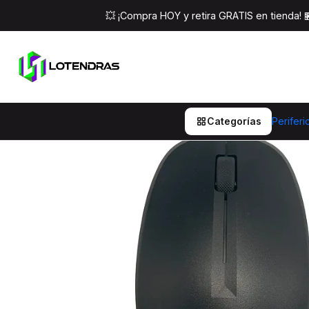
Inicio
Peri
💥 ¡Compra HOY y retira GRATIS en tienda!
Categorías
Periferi