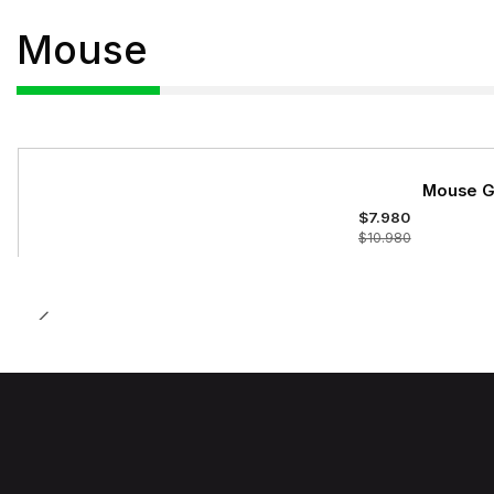
Mouse
-27%
Mouse G
OFF
$7.980
$10.980