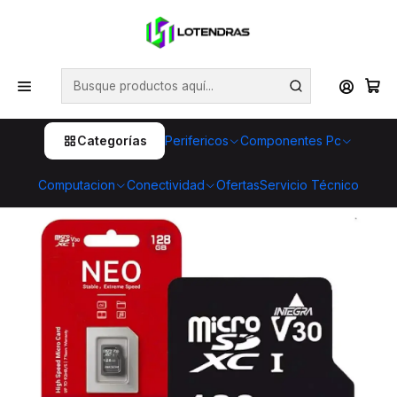
💥 ¡Compra HOY y retira GRATIS en tienda! 🏪🚀 Además,
aprovecha cientos de productos con Despacho Gratis 🛒📦
¡No dejes pasar esta oportunidad! 🔥
Inicio
Componentes Pc
Almacenamiento
Tarjetas Flash Micro SD
Micro SD Hiksemi NEO 128GB Micro SDXC
Almacenamiento portátil
Categorías
Perifericos
Componentes Pc
Computacion
Conectividad
Ofertas
Servicio Técnico