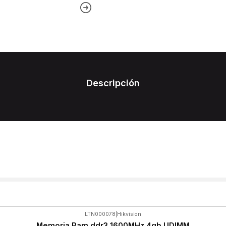
Descripción
LTN000078
|
Hikvision
Memoria Ram ddr3 1600MHz 4gb UDIMM