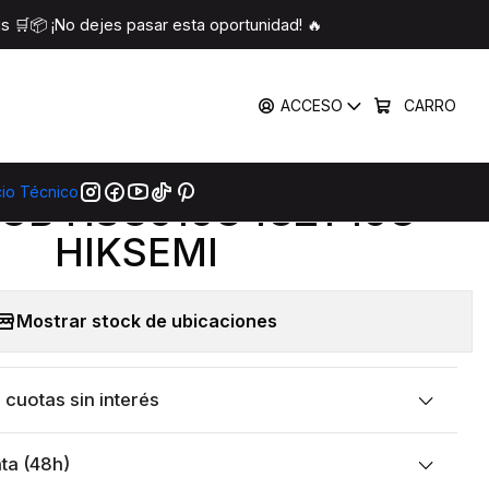
16GB HSC516U48Z1 16G HIKSEMI
 🛒📦 ¡No dejes pasar esta oportunidad! 🔥
COMPARTIR
ACCESO
CARRO
|
RAM UDIMM DDR5 4800
cio Técnico
GB HSC516U48Z1 16G
HIKSEMI
Mostrar stock de ubicaciones
cuotas sin interés
ta (48h)