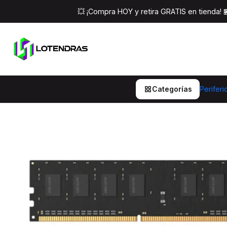
Inicio
Componentes Pc
Memoria
💥 ¡Compra HOY y retira GRATIS en tienda!
Categorías
Periferi