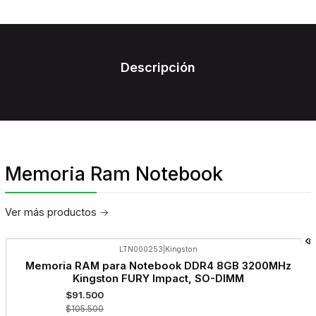
Descripción
Memoria Ram Notebook
Ver más productos
LTN000253
|
Kingston
-13%
Memoria RAM para Notebook DDR4 8GB 3200MHz
OFF
Kingston FURY Impact, SO-DIMM
$91.500
$105.500