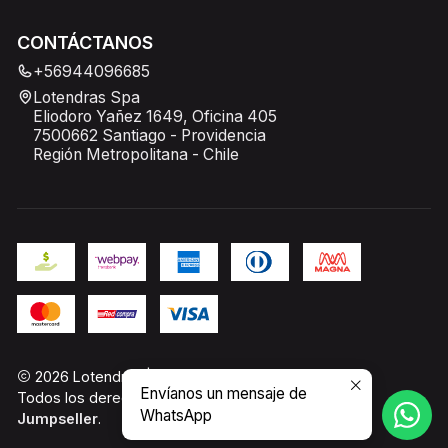
CONTÁCTANOS
+56944096685
Lotendras Spa
Eliodoro Yañez 1649, Oficina 405
7500662 Santiago - Providencia
Región Metropolitana - Chile
2026 Lotendras | PC Gamer Chile.
Envíanos un mensaje de
Todos los derechos reservados.
Desarrollado por
WhatsApp
Jumpseller
.