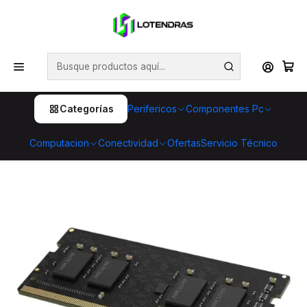
💥 ¡Compra HOY y retira GRATIS en tienda! 🏪🚀 Además,
aprovecha cientos de productos con Despacho Gratis 🛒📦
¡No dejes pasar esta oportunidad! 🔥
Inicio
Componentes Pc
Memorias
Memoria Ram Notebook
MEMORIA RAM SODIMM DDR4 2666 MHZ 8 GB
HSC408S26Z1 8G HIKSEMI
Categorías
Perifericos
Componentes Pc
Computacion
Conectividad
Ofertas
Servicio Técnico