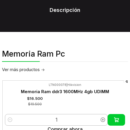
Descripción
Memoria Ram Pc
Ver más productos
LTN000078
|
Hikvision
-15%
Memoria Ram ddr3 1600MHz 4gb UDIMM
OFF
$16.500
$19.500
Cantidad
Comprar ahora