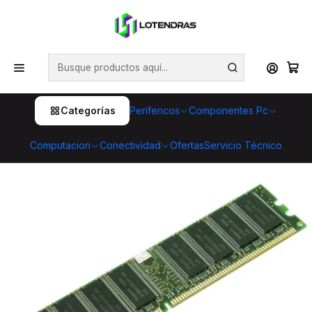
💥 ¡Compra HOY y retira GRATIS en tienda! 🏪🚀 Además,
aprovecha cientos de productos con Despacho Gratis 🛒📦
¡No dejes pasar esta oportunidad! 🔥
Inicio
Componentes Pc
Memorias
Memoria Ram Pc
Memoria RAM DDR4 16GB 2666MHz Kingston DIMM,
CL19, Unbuffered
Categorías
Perifericos
Componentes Pc
Computacion
Conectividad
Ofertas
Servicio Técnico