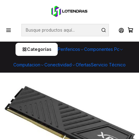
💥 ¡Compra HOY y retira GRATIS en tienda! 🏪🚀 Además,
aprovecha cientos de productos con Despacho Gratis 🛒📦
¡No dejes pasar esta oportunidad! 🔥
Inicio
Componentes Pc
Memorias
Memoria RAM XPG Gammix D35 8GB DDR4 3200MHz |
Bajo Perfil, Alto Rendimiento
Categorías
Perifericos
Componentes Pc
Computacion
Conectividad
Ofertas
Servicio Técnico