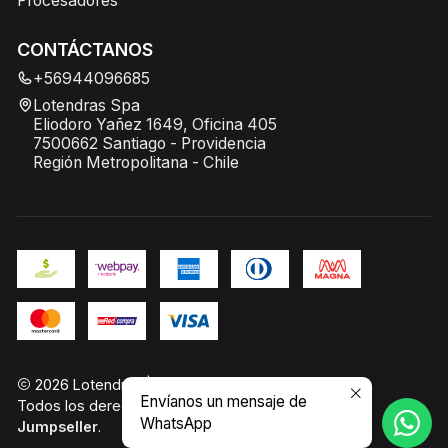
Procesadores
CONTÁCTANOS
+56944096685
Lotendras Spa
Eliodoro Yañez 1649, Oficina 405
7500662 Santiago - Providencia
Región Metropolitana - Chile
2026 Lotendras | PC Gamer Chile.
Envíanos un mensaje de
Todos los derechos reservados.
Desarrollado por
WhatsApp
Jumpseller
.