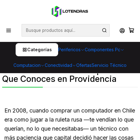
💥 ¡Compra HOY y retira GRATIS en tienda! 🏪🚀 Además,
aprovecha cientos de productos con Despacho Gratis 🛒📦
¡No dejes pasar esta oportunidad! 🔥
Inicio
Post
Lotendras: La Historia de Cómo Nació la Tienda de
Computadores Que Conoces en Providencia
Categorías
Perifericos
Componentes Pc
Lotendras: La Historia de Cómo
Computacion
Conectividad
Ofertas
Servicio Técnico
Nació la Tienda de Computadores
Que Conoces en Providencia
En 2008, cuando comprar un computador en Chile
era como jugar a la ruleta rusa —te vendían lo que
querían, no lo que necesitabas— un técnico con
más paciencia que capital decidió hacer las cosas